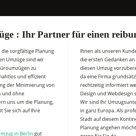
e : Ihr Partner für einen reibu
 die sorgfältige Planung
Ihnen als unseren Kund
zen Umzüge sind wir
die ersten Gedanken an 
n Büroumzügen zu
diesen Umzug vorzubere
ahtlos und effizient
da eine Firma grundsätzli
ung der Minimierung von
rechtzeitig informiert 
os und ohne
Design und Webdesign s
ern uns um die Planung,
Wir sind Ihr Umzugsun
 Sie sich auf Ihre
in ganz Europa. Als prof
Stadt auf diesem Kontin
Planung angehen möchten
mzug in Berlin
gut