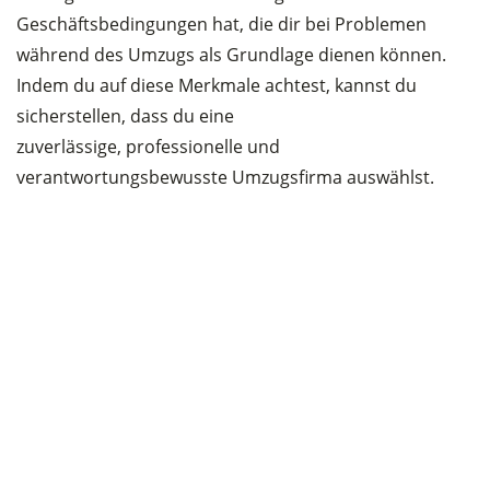
Geschäftsbedingungen hat, die dir bei Problemen
während des Umzugs als Grundlage dienen können.
Indem du auf diese Merkmale achtest, kannst du
sicherstellen, dass du eine
zuverlässige, professionelle und
verantwortungsbewusste Umzugsfirma auswählst.
Was versteht man unter seriöse
Umzugsunternehmen?
Ein seriöses Umzugsunternehmen ist für viele
Menschen ein wichtiger Faktor, wenn es darum geht,
einen Umzug stressfrei und zuverlässig zu gestalten.
Ein seriöses Umzugsunternehmen zeichnet sich durch
verschiedene Merkmale aus, die auf Qualität,